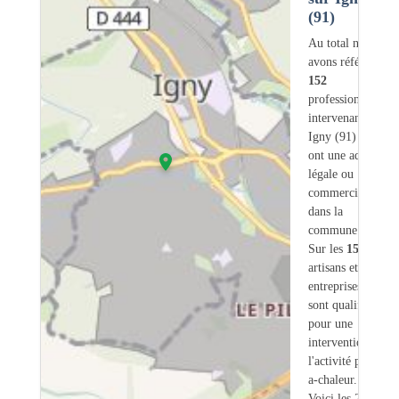
(91)
Au total nous
avons référencé
152
professionnels
intervenant sur
Igny (91) dont
3
ont une adresse
légale ou
commerciale
dans la
commune.
Sur les
152
artisans et
entreprises
3
sont qualifiés
pour une
intervention sur
l'activité pompe-
a-chaleur.
Voici les 20