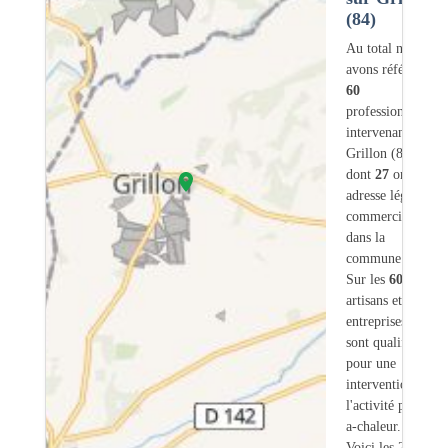
(84)
Au total nous
avons référencé
60
professionnels
intervenant sur
Grillon (84)
dont
27
ont une
adresse légale ou
commerciale
dans la
commune.
Sur les
60
artisans et
entreprises
8
sont qualifiés
pour une
intervention sur
l'activité pompe-
a-chaleur.
Voici les 20