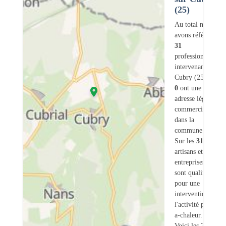
(25)
Au total nous
avons référencé
31
professionnels
intervenant sur
Cubry (25) dont
0
ont une
adresse légale ou
commerciale
dans la
commune.
Sur les
31
artisans et
entreprises
3
sont qualifiés
pour une
intervention sur
l'activité pompe-
a-chaleur.
Voici les 20