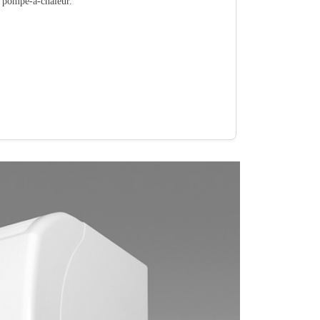
té pompe-a-chaleur.