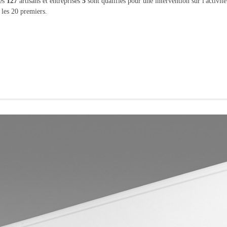
les
127
artisans et entreprises
5
sont qualifiés pour une intervention sur l'activi
 les 20 premiers.