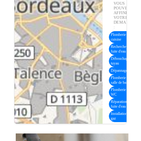
VOUS
POUVEZ
AFFINER
VOTRE
DEMANDE
:
Plomberie
(60)
cuisine
Recherche
(3)
fuite d'eau
Débouchage
(4)
tuyau
Dépannage gaz
(1)
Plomberie
(61)
salle de bain
Plomberie
(60)
WC
Réparation
(3)
fuite d'eau
Installation
(14)
gaz