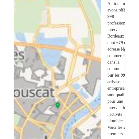
Au total nous
avons référencé
998
professionnels
intervenant sur
Bordeaux (33)
dont
679
ont une
adresse légale ou
commerciale
dans la
commune.
Sur les
998
artisans et
entreprises
68
sont qualifiés
pour une
intervention sur
l'activité
plombier.
Voici les 20
premiers.