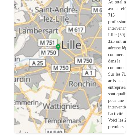
Au total nous
avons référencé
715
professionnels
intervenant sur
Lille (59) dont
325
ont une
adresse légale ou
commerciale
dans la
commune.
Sur les
715
artisans et
entreprises
2
sont qualifiés
pour une
intervention sur
l'activité piscine.
Voici les 20
premiers.