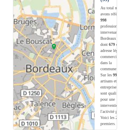
Au total nous
avons référencé
998
professionnels
intervenant sur
Bordeaux (33)
dont
679
ont une
adresse légale ou
commerciale
dans la
commune.
Sur les
998
artisans et
entreprises
16
sont qualifiés
pour une
intervention sur
l'activité piscine.
Voici les 20
premiers.