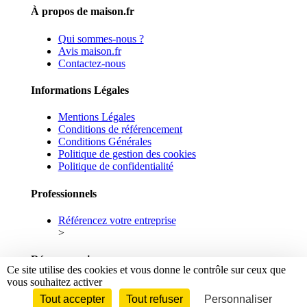
À propos de maison.fr
Qui sommes-nous ?
Avis maison.fr
Contactez-nous
Informations Légales
Mentions Légales
Conditions de référencement
Conditions Générales
Politique de gestion des cookies
Politique de confidentialité
Professionnels
Référencez votre entreprise
>
Réseaux sociaux
Ce site utilise des cookies et vous donne le contrôle sur ceux que
vous souhaitez activer
Facebook
Linkedin
Tout accepter
Tout refuser
Personnaliser