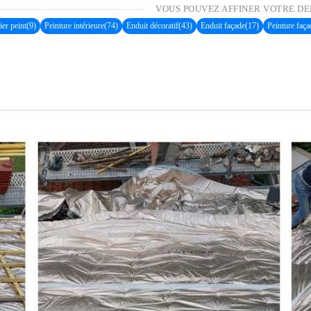
VOUS POUVEZ AFFINER VOTRE DE
ier peint
(9)
Peinture intérieure
(74)
Enduit décoratif
(43)
Enduit façade
(17)
Peinture faça