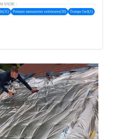
MANDE :
de
(31)
Peinture menuiseries extérieures
(50)
Trompe l'œil
(1)