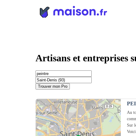
Panneau de gestion des cookies
Artisans et entreprises 
Trouver mon Pro
PE
Au to
comm
Sur 
Voici