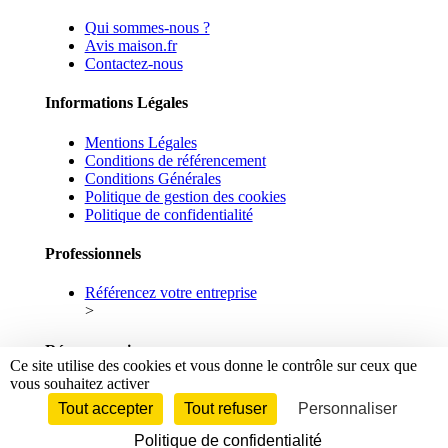
Qui sommes-nous ?
Avis maison.fr
Contactez-nous
Informations Légales
Mentions Légales
Conditions de référencement
Conditions Générales
Politique de gestion des cookies
Politique de confidentialité
Professionnels
Référencez votre entreprise
>
Réseaux sociaux
Ce site utilise des cookies et vous donne le contrôle sur ceux que
vous souhaitez activer
Facebook
Linkedin
Tout accepter
Tout refuser
Personnaliser
Politique de confidentialité
© 2026 maison.fr - Tous droits réservés.