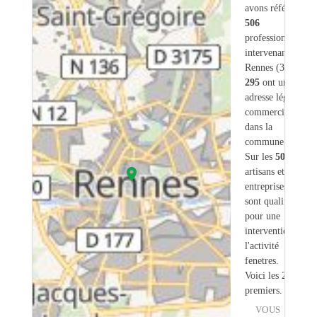
avons référencé
506
professionnels
intervenant sur
Rennes (35) dont
295
ont une
adresse légale ou
commerciale
dans la
commune.
Sur les
506
artisans et
entreprises
41
sont qualifiés
pour une
intervention sur
l'activité
fenetres.
Voici les 20
premiers.
VOUS