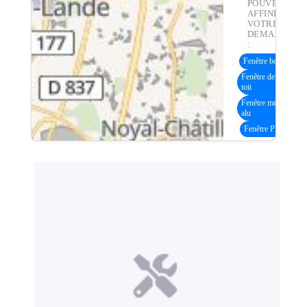
POUVEZ
AFFINER
VOTRE
DEMANDE
:
Fenêtre bois
(24)
Fenêtre de
(23)
toit
Fenêtre métal /
(3)
alu
Fenêtre PVC
(4)