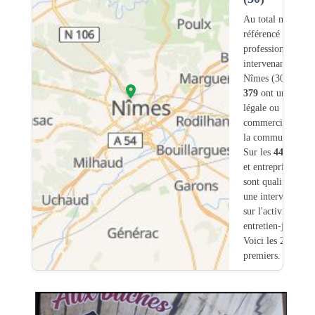
Au total nous avo
référencé
448
professionnels
intervenant sur
Nîmes (30) dont
379
ont une adres
légale ou
commerciale dans
la commune.
Sur les
448
artisa
et entreprises
38
sont qualifiés pou
une intervention
sur l'activité
entretien-jardin.
Voici les 20
premiers.