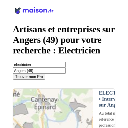
Panneau de gestion des cookies
Artisans et entreprises sur
Angers (49) pour votre
recherche : Electricien
Trouver mon Pro
ELECTRIC
• Interventio
sur Angers (
Au total nous avo
référencé
314
professionnels