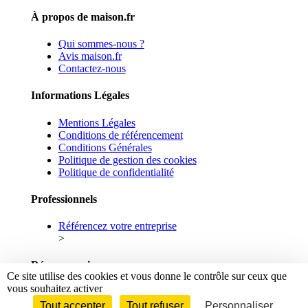
À propos de maison.fr
Qui sommes-nous ?
Avis maison.fr
Contactez-nous
Informations Légales
Mentions Légales
Conditions de référencement
Conditions Générales
Politique de gestion des cookies
Politique de confidentialité
Professionnels
Référencez votre entreprise
>
Réseaux sociaux
Ce site utilise des cookies et vous donne le contrôle sur ceux que
vous souhaitez activer
Facebook
Linkedin
Tout accepter
Tout refuser
Personnaliser