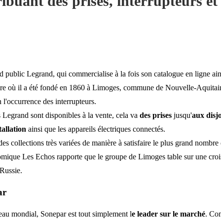
ibuant des prises, interrupteurs et
d public Legrand, qui commercialise à la fois son catalogue en ligne ai
ure où il a été fondé en 1860 à Limoges, commune de Nouvelle-Aquitaine,
 l'occurrence des interrupteurs.
s Legrand sont disponibles à la vente, cela va
des prises
jusqu'
aux disj
tallation
ainsi que les appareils électriques connectés.
des collections très variées de manière à satisfaire le plus grand nombr
conomique Les Echos rapporte que le groupe de Limoges table sur une cr
 Russie.
ar
veau mondial, Sonepar est tout simplement l
e leader sur le marché
. Com