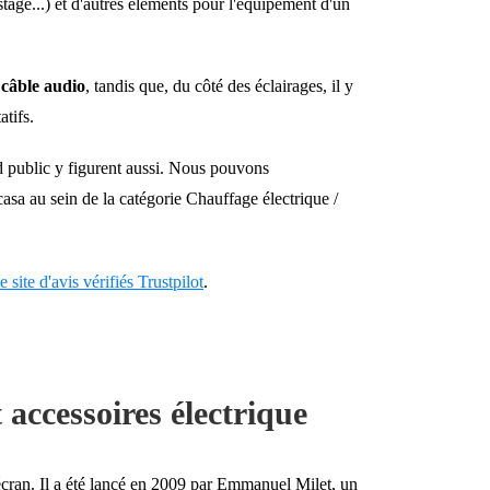
stage...) et d'autres éléments pour l'équipement d'un
 câble audio
, tandis que, du côté des éclairages, il y
atifs.
d public y figurent aussi. Nous pouvons
sa au sein de la catégorie Chauffage électrique /
le site d'avis vérifiés Trustpilot
.
t accessoires électrique
t écran. Il a été lancé en 2009 par Emmanuel Milet, un