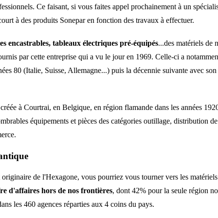
ofessionnels. Ce faisant, si vous faites appel prochainement à un spéciali
recourt à des produits Sonepar en fonction des travaux à effectuer.
tes encastrables, tableaux électriques pré-équipés
...des matériels de 
nis par cette entreprise qui a vu le jour en 1969. Celle-ci a notamment
es 80 (Italie, Suisse, Allemagne...) puis la décennie suivante avec son 
créée à Courtrai, en Belgique, en région flamande dans les années 1920. B
brables équipements et pièces des catégories outillage, distribution de c
merce.
lantique
t originaire de l'Hexagone, vous pourriez vous tourner vers les matériel
fre d'affaires hors de nos frontières
, dont 42% pour la seule région no
dans les 460 agences réparties aux 4 coins du pays.