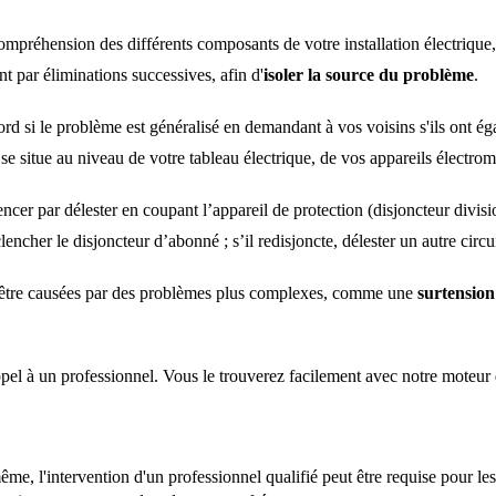
mpréhension des différents composants de votre installation électrique
ent par éliminations successives, afin d'
isoler la source du problème
.
ord si le problème est généralisé en demandant à vos voisins s'ils ont 
me se situe au niveau de votre tableau électrique, de vos appareils élect
r par délester en coupant l’appareil de protection (disjoncteur division
ncher le disjoncteur d’abonné ; s’il redisjoncte, délester un autre circuit
t être causées par des problèmes plus complexes, comme une
surtension
 appel à un professionnel. Vous le trouverez facilement avec notre moteur
ême, l'intervention d'un professionnel qualifié peut être requise pour l