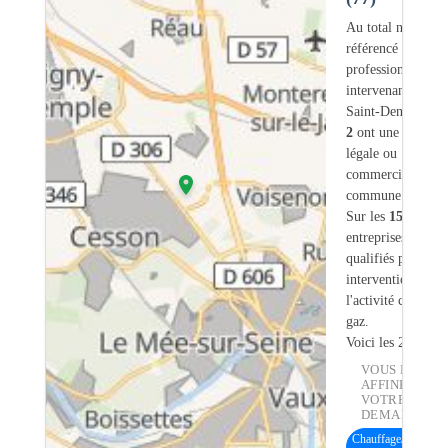
Au total nous avo
référencé
159
professionnels
intervenant sur Ve
Saint-Denis (77) 
2
ont une adresse
légale ou
commerciale dans
commune.
Sur les
159
artisan
entreprises
8
sont
qualifiés pour une
intervention sur
l'activité chauffe-
gaz.
Voici les 20 premi
VOUS POUVE
AFFINER
VOTRE
DEMANDE :
Chauffage/Chaudièr