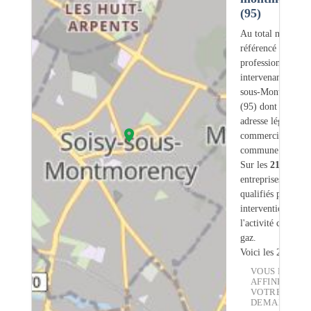
(95)
Au total nous avo
référencé
211
professionnels
intervenant sur So
sous-Montmorenc
(95) dont
27
ont 
adresse légale ou
commerciale dans
commune.
Sur les
211
artisan
entreprises
10
son
qualifiés pour une
intervention sur
l'activité chauffe-
gaz.
Voici les 20 premi
VOUS POUVE
AFFINER
VOTRE
DEMANDE :