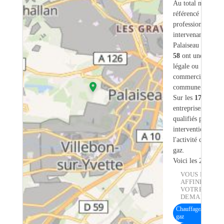
Au total nous avo
référencé
172
professionnels
intervenant sur
Palaiseau (91) do
58
ont une adress
légale ou
commerciale dans
commune.
Sur les
172
artisan
entreprises
4
sont
qualifiés pour une
intervention sur
l'activité chauffe-
gaz.
Voici les 20 premi
VOUS POUVE
AFFINER
VOTRE
DEMANDE :
Chauffage/Chaudièr
gaz