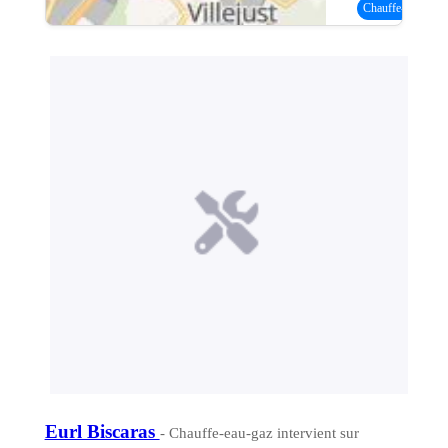
Chauffe-eau gaz
(
Eurl Biscaras
- Chauffe-eau-gaz intervient sur