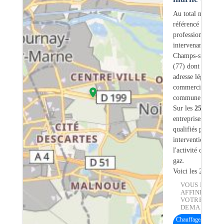
Au total nous avo
référencé
257
professionnels
intervenant sur
Champs-sur-Marn
(77) dont
38
ont 
adresse légale ou
commerciale dans
commune.
Sur les
257
artisan
entreprises
8
sont
qualifiés pour une
intervention sur
l'activité chauffe-
gaz.
Voici les 20 premi
VOUS POUVE
AFFINER
VOTRE
DEMANDE :
Chauffage/Chaudièr