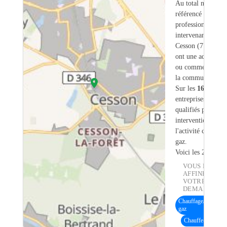
Au total nous avo
référencé
167
professionnels
intervenant sur
Cesson (77) dont
ont une adresse lé
ou commerciale d
la commune.
Sur les
167
artisan
entreprises
8
sont
qualifiés pour une
intervention sur
l'activité chauffe-
gaz.
Voici les 20 premi
VOUS POUVE
AFFINER
VOTRE
DEMANDE :
Chauffage/Chaudièr
gaz
Chauffe-eau gaz
(