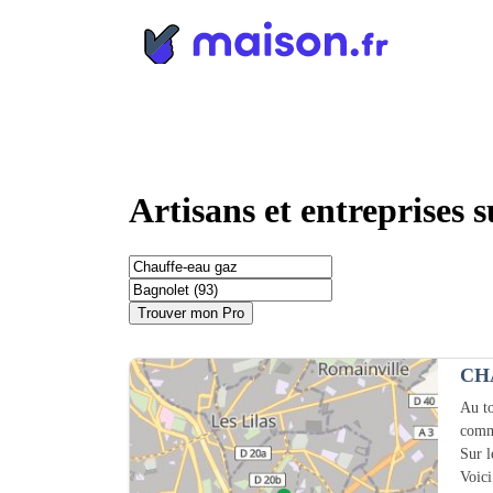
Panneau de gestion des cookies
Artisans et entreprises 
Trouver mon Pro
CH
Au to
comm
Sur 
Voici