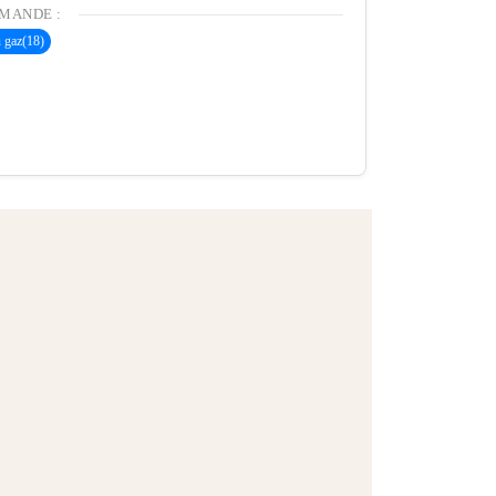
MANDE :
 gaz
(18)