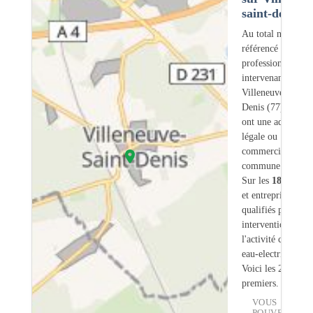
saint-denis (
Au total nous avo
référencé
185
professionnels
intervenant sur
Villeneuve-Saint-
Denis (77) dont
0
ont une adresse
légale ou
commerciale dans
commune.
Sur les
185
artisa
et entreprises
12
s
qualifiés pour une
intervention sur
l'activité chauffe-
eau-electrique.
Voici les 20
premiers.
VOUS