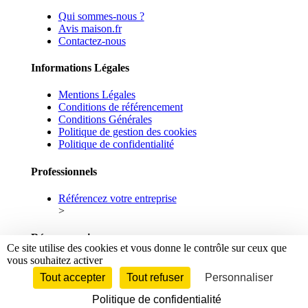
Qui sommes-nous ?
Avis maison.fr
Contactez-nous
Informations Légales
Mentions Légales
Conditions de référencement
Conditions Générales
Politique de gestion des cookies
Politique de confidentialité
Professionnels
Référencez votre entreprise
>
Réseaux sociaux
Ce site utilise des cookies et vous donne le contrôle sur ceux que
vous souhaitez activer
Facebook
Linkedin
Tout accepter
Tout refuser
Personnaliser
Politique de confidentialité
© 2026 maison.fr - Tous droits réservés.