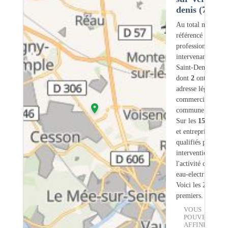
denis (77)
Au total nous avo
référencé
159
professionnels
intervenant sur Ve
Saint-Denis (77)
dont
2
ont une
adresse légale ou
commerciale dans
commune.
Sur les
159
artisa
et entreprises
12
s
qualifiés pour une
intervention sur
l'activité chauffe-
eau-electrique.
Voici les 20
premiers.
VOUS
POUVEZ
AFFINER