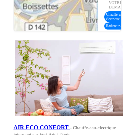
VOTRE
DEMANDE :
Chauffe-eau
(
électrique
Radiateur électrique
AIR ECO CONFORT
- Chauffe-eau-electrique
intervient sur Vert-Saint-Denis