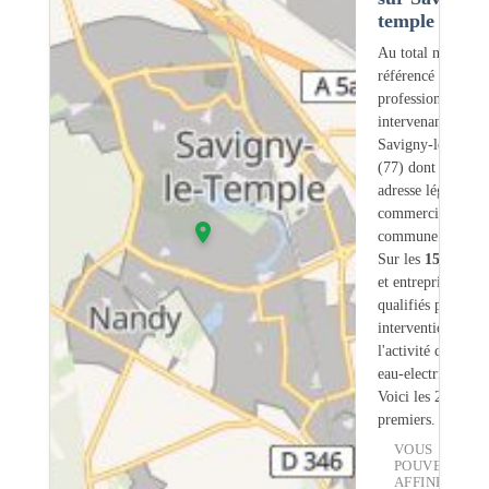
temple (77)
Au total nous avo
référencé
156
professionnels
intervenant sur
Savigny-le-Templ
(77) dont
9
ont u
adresse légale ou
commerciale dans
commune.
Sur les
156
artisa
et entreprises
9
so
qualifiés pour une
intervention sur
l'activité chauffe-
eau-electrique.
Voici les 20
premiers.
VOUS
POUVEZ
AFFINER