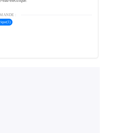
e-eau-electrique.
MANDE :
rique
(1)