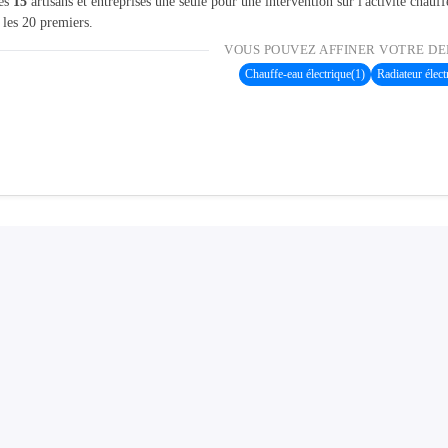
les
15
artisans et entreprises une seule pour une intervention sur l'activité chauff
 les 20 premiers.
VOUS POUVEZ AFFINER VOTRE DE
Chauffe-eau électrique
(1)
Radiateur élect