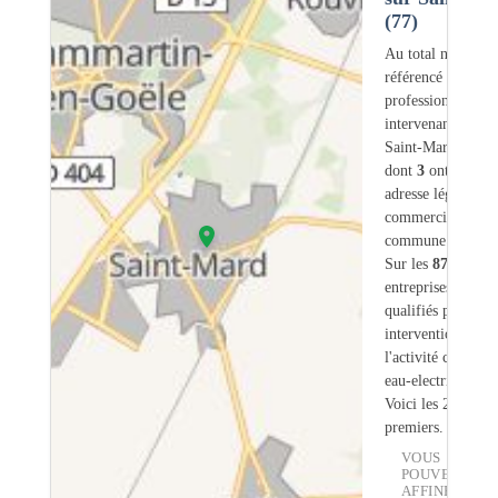
(77)
Au total nous avo
référencé
87
professionnels
intervenant sur
Saint-Mard (77)
dont
3
ont une
adresse légale ou
commerciale dans
commune.
Sur les
87
artisans
entreprises
10
son
qualifiés pour une
intervention sur
l'activité chauffe-
eau-electrique.
Voici les 20
premiers.
VOUS
POUVEZ
AFFINER