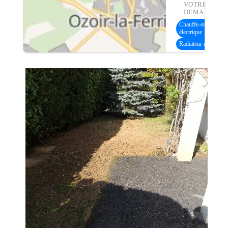
VOTRE
DEMANDE :
Chauffe-eau
électrique
Radiateur électrique