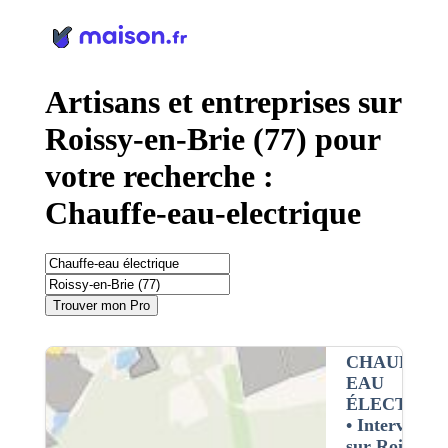
Panneau de gestion des cookies
Artisans et entreprises sur
Roissy-en-Brie (77) pour
votre recherche :
Chauffe-eau-electrique
Trouver mon Pro
CHAUFFE-
EAU
ÉLECTRIQ
• Interventio
sur Roissy-en