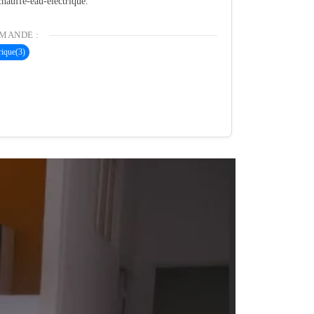
chauffe-eau-electrique.
MANDE :
rique
(3)