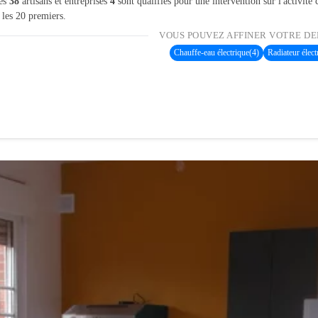
les
38
artisans et entreprises
4
sont qualifiés pour une intervention sur l'activité 
 les 20 premiers.
VOUS POUVEZ AFFINER VOTRE DE
Chauffe-eau électrique
(4)
Radiateur élect