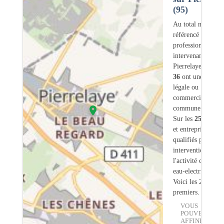
(95)
Au total nous avo
référencé
254
professionnels
intervenant sur
Pierrelaye (95) d
36
ont une adress
légale ou
commerciale dans
commune.
Sur les
254
artisa
et entreprises
22
s
qualifiés pour une
intervention sur
l'activité chauffe-
eau-electrique.
Voici les 20
premiers.
VOUS
POUVEZ
AFFINER