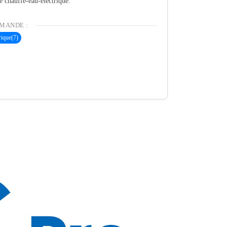
té chauffe-eau-electrique.
MANDE :
rique
(7)