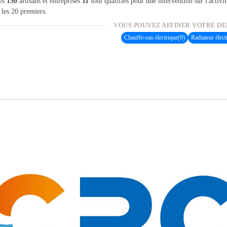
les
150
artisans et entreprises
11
sont qualifiés pour une intervention sur l'activi
 les 20 premiers.
VOUS POUVEZ AFFINER VOTRE DE
Chauffe-eau électrique
(9)
Radiateur élect