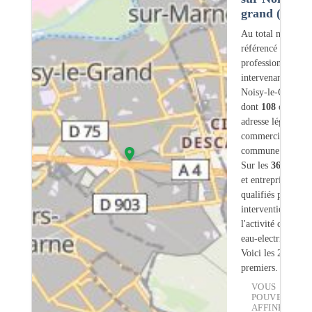
grand (93)
Au total nous avo
référencé
364
professionnels
intervenant sur
Noisy-le-Grand (
dont
108
ont une
adresse légale ou
commerciale dans
commune.
Sur les
364
artisa
et entreprises
18
s
qualifiés pour une
intervention sur
l'activité chauffe-
eau-electrique.
Voici les 20
premiers.
VOUS
POUVEZ
AFFINER