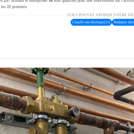
les
217
artisans et entreprises
16
sont qualifiés pour une intervention sur l'activi
 les 20 premiers.
VOUS POUVEZ AFFINER VOTRE DE
Chauffe-eau électrique
(15)
Radiateur élec