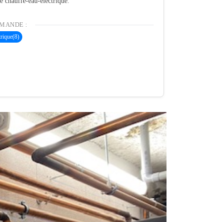
té chauffe-eau-electrique.
MANDE :
trique
(8)