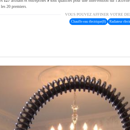
les
127
artisans et entreprises
9
sont qualifiés pour une intervention sur l'activit
 les 20 premiers.
VOUS POUVEZ AFFINER VOTRE DE
Chauffe-eau électrique
(8)
Radiateur élect