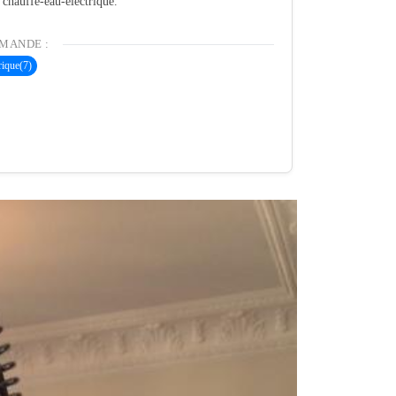
é chauffe-eau-electrique.
MANDE :
rique
(7)