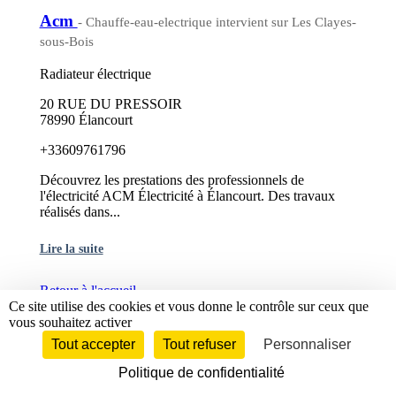
Acm
- Chauffe-eau-electrique intervient sur Les Clayes-
sous-Bois
Radiateur électrique
20 RUE DU PRESSOIR
78990 Élancourt
+33609761796
Découvrez les prestations des professionnels de
l'électricité ACM Électricité à Élancourt. Des travaux
réalisés dans...
Lire la suite
Retour à l'accueil
Ce site utilise des cookies et vous donne le contrôle sur ceux que
vous souhaitez activer
À propos de maison.fr
Tout accepter
Tout refuser
Personnaliser
Qui sommes-nous ?
Politique de confidentialité
Avis maison.fr
Contactez-nous