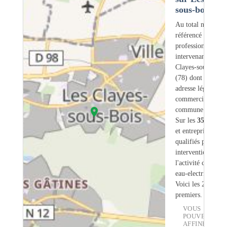
sous-bois (78
Au total nous avo
référencé
356
professionnels
intervenant sur Le
Clayes-sous-Bois
(78) dont
38
ont 
adresse légale ou
commerciale dans
commune.
Sur les
356
artisa
et entreprises
21
s
qualifiés pour une
intervention sur
l'activité chauffe-
eau-electrique.
Voici les 20
premiers.
VOUS
POUVEZ
AFFINER