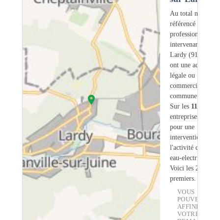
Au total nous avo
référencé
11
professionnels
intervenant sur
Lardy (91) dont
2
ont une adresse
légale ou
commerciale dans
commune.
Sur les
11
artisans
entreprises une se
pour une
intervention sur
l'activité chauffe-
eau-electrique.
Voici les 20
premiers.
VOUS
POUVEZ
AFFINER
VOTRE