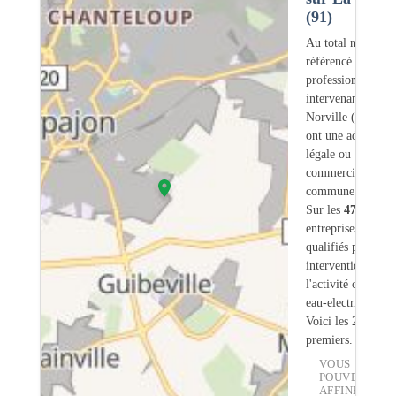
(91)
Au total nous avo
référencé
47
professionnels
intervenant sur L
Norville (91) don
ont une adresse
légale ou
commerciale dans
commune.
Sur les
47
artisans
entreprises
2
sont
qualifiés pour une
intervention sur
l'activité chauffe-
eau-electrique.
Voici les 20
premiers.
VOUS
POUVEZ
AFFINER