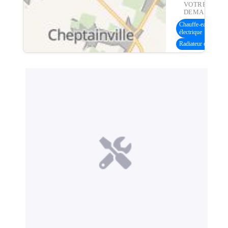
VOTRE
DEMANDE :
Chauffe-eau
électrique
Radiateur électrique