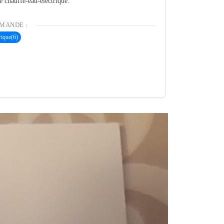
té chauffe-eau-electrique.
MANDE :
rique
(6)