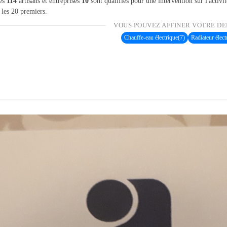
les
114
artisans et entreprises
10
sont qualifiés pour une intervention sur l'activi
 les 20 premiers.
VOUS POUVEZ AFFINER VOTRE DE
Chauffe-eau électrique
(7)
Radiateur élect