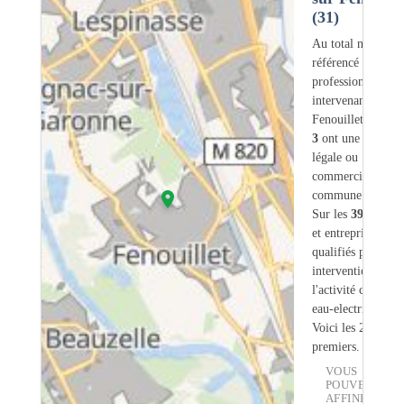
(31)
Au total nous avo
référencé
399
professionnels
intervenant sur
Fenouillet (31) d
3
ont une adresse
légale ou
commerciale dans
commune.
Sur les
399
artisa
et entreprises
27
s
qualifiés pour une
intervention sur
l'activité chauffe-
eau-electrique.
Voici les 20
premiers.
VOUS
POUVEZ
AFFINER