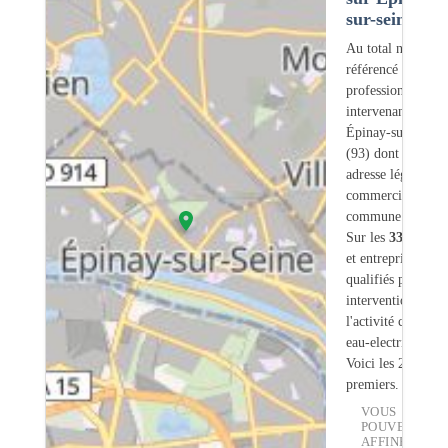
sur-seine (93
Au total nous avo
référencé
331
professionnels
intervenant sur
Épinay-sur-Seine
(93) dont
67
ont 
adresse légale ou
commerciale dans
commune.
Sur les
331
artisa
et entreprises
23
s
qualifiés pour une
intervention sur
l'activité chauffe-
eau-electrique.
Voici les 20
premiers.
VOUS
POUVEZ
AFFINER