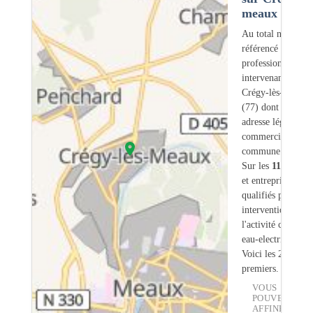
meaux (77)
Au total nous avo
référencé
111
professionnels
intervenant sur
Crégy-lès-Meaux
(77) dont
21
ont 
adresse légale ou
commerciale dans
commune.
Sur les
111
artisan
et entreprises
9
so
qualifiés pour une
intervention sur
l'activité chauffe-
eau-electrique.
Voici les 20
premiers.
VOUS
POUVEZ
AFFINER