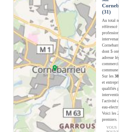
Cornebarrie
(31)
Au total nous avo
référencé
389
professionnels
intervenant sur
Cornebarrieu (31)
dont
5
ont une
adresse légale ou
commerciale dans
commune.
Sur les
389
artisa
et entreprises
28
s
qualifiés pour une
intervention sur
l'activité chauffe-
eau-electrique.
Voici les 20
premiers.
VOUS