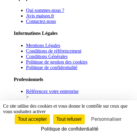
Qui sommes-nous ?
Avis maison.fr
Contactez-nous
Informations Légales
Mentions Légales
Conditions de référencement
Conditions Générales
Politique de gestion des cookies
Politique de confidentialité
Professionnels
Référencez votre entreprise
>
Ce site utilise des cookies et vous donne le contrôle sur ceux que
Réseaux sociaux
vous souhaitez activer
Tout accepter
Tout refuser
Personnaliser
Facebook
Linkedin
Politique de confidentialité
© 2026 maison.fr - Tous droits réservés.