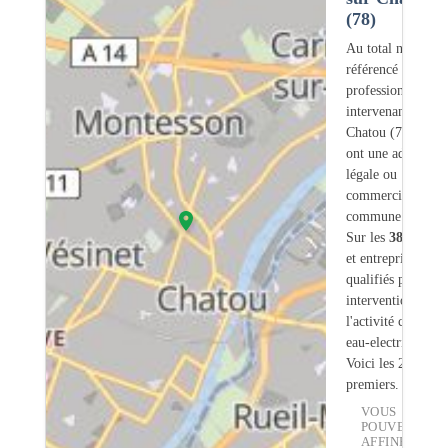
(78)
Au total nous avo
référencé
383
professionnels
intervenant sur
Chatou (78) dont
ont une adresse
légale ou
commerciale dans
commune.
Sur les
383
artisa
et entreprises
26
s
qualifiés pour une
intervention sur
l'activité chauffe-
eau-electrique.
Voici les 20
premiers.
VOUS
POUVEZ
AFFINER