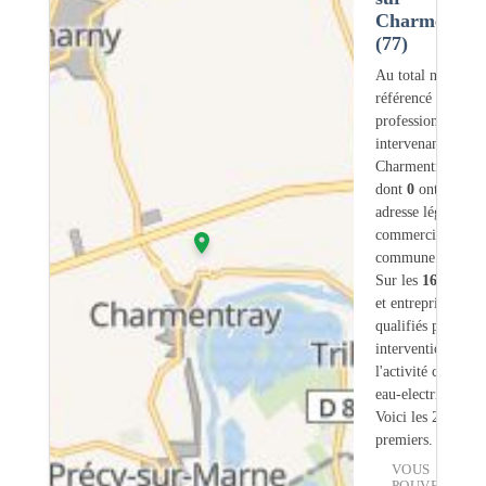
Charmentra
(77)
Au total nous avo
référencé
164
professionnels
intervenant sur
Charmentray (77)
dont
0
ont une
adresse légale ou
commerciale dans
commune.
Sur les
164
artisa
et entreprises
13
s
qualifiés pour une
intervention sur
l'activité chauffe-
eau-electrique.
Voici les 20
premiers.
VOUS