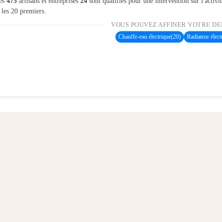
les
475
artisans et entreprises
24
sont qualifiés pour une intervention sur l'activi
 les 20 premiers.
VOUS POUVEZ AFFINER VOTRE DE
Chauffe-eau électrique
(20)
Radiateur élect