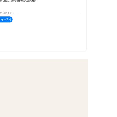
té chauffe-eau-electrique.
MANDE :
rique
(15)