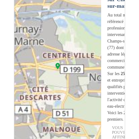
sur-marne (7
Au total nous avo
référencé
257
professionnels
intervenant sur
Champs-sur-Marn
(77) dont
38
ont 
adresse légale ou
commerciale dans
commune.
Sur les
257
artisa
et entreprises
13
s
qualifiés pour une
intervention sur
l'activité chauffe-
eau-electrique.
Voici les 20
premiers.
VOUS
POUVEZ
AFFINER