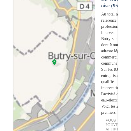
oise (95)
Au total nous avo
référencé
83
professionnels
intervenant sur
Butry-sur-Oise (9
dont
0
ont une
adresse légale ou
commerciale dans
commune.
Sur les
83
artisans
entreprises
9
sont
qualifiés pour une
intervention sur
l'activité chauffe-
eau-electrique.
Voici les 20
premiers.
VOUS
POUVEZ
AFFINER