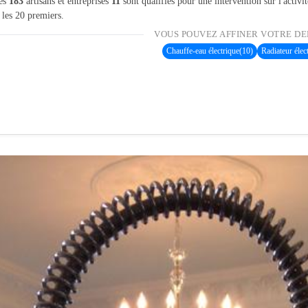
les
183
artisans et entreprises
11
sont qualifiés pour une intervention sur l'activi
 les 20 premiers.
VOUS POUVEZ AFFINER VOTRE DE
Chauffe-eau électrique
(10)
Radiateur élec