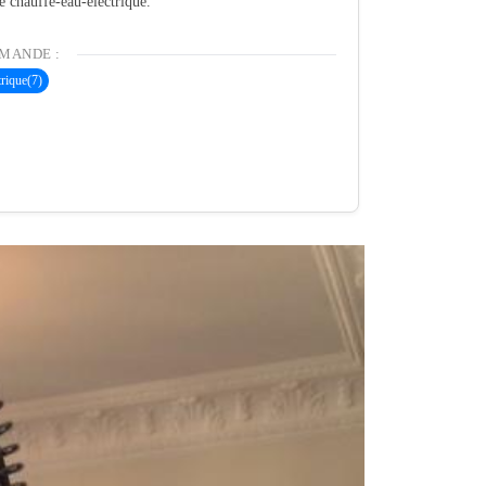
té chauffe-eau-electrique.
MANDE :
trique
(7)