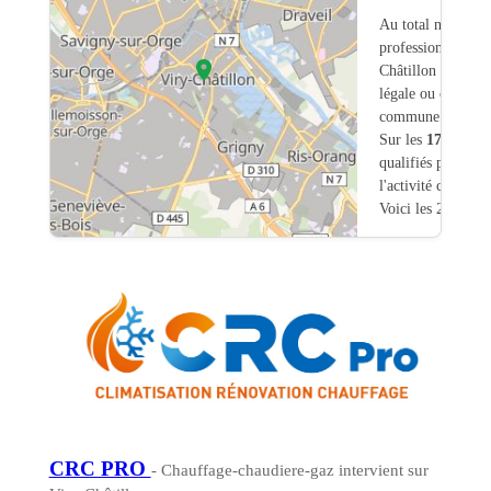
Au total nous avo
professionnels int
Châtillon (91) do
légale ou commerc
commune.
Sur les
173
artisa
qualifiés pour une
l'activité chauffa
Voici les 20 premi
CRC PRO
- Chauffage-chaudiere-gaz intervient sur