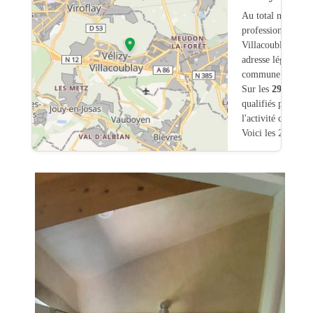
Au total nous avo
professionnels int
Villacoublay (78)
adresse légale ou
commune.
Sur les
298
artisa
qualifiés pour une
l'activité chauffa
Voici les 20 premi