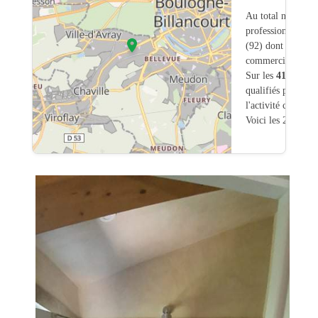
Au total nous avo
professionnels int
(92) dont
42
ont u
commerciale dans
Sur les
414
artisa
qualifiés pour une
l'activité chauffa
Voici les 20 premi